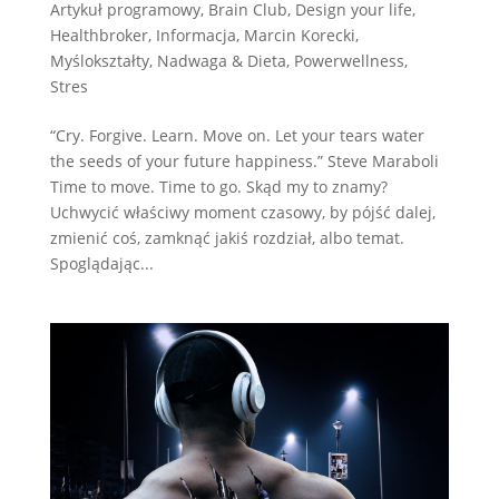
Artykuł programowy
,
Brain Club
,
Design your life
,
Healthbroker
,
Informacja
,
Marcin Korecki
,
Myślokształty
,
Nadwaga & Dieta
,
Powerwellness
,
Stres
“Cry. Forgive. Learn. Move on. Let your tears water
the seeds of your future happiness.” Steve Maraboli
Time to move. Time to go. Skąd my to znamy?
Uchwycić właściwy moment czasowy, by pójść dalej,
zmienić coś, zamknąć jakiś rozdział, albo temat.
Spoglądając...