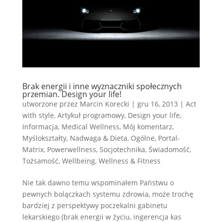
Brak energii i inne wyznaczniki społecznych
przemian. Design your life!
utworzone przez
Marcin Korecki
|
gru 16, 2013
|
Act
with style
,
Artykuł programowy
,
Design your life
,
Informacja
,
Medical Wellness
,
Mój komentarz
,
Myślokształty
,
Nadwaga & Dieta
,
Ogólne
,
Portal-
Matrix
,
Powerwellness
,
Socjotechnika
,
Świadomość
,
Tożsamość
,
Wellbeing
,
Wellness & Fitness
Nie tak dawno temu wspominałem Państwu o
pewnych bolączkach systemu zdrowia, może trochę
bardziej z perspektywy poczekalni gabinetu
lekarskiego (brak energii w życiu, ingerencja kas