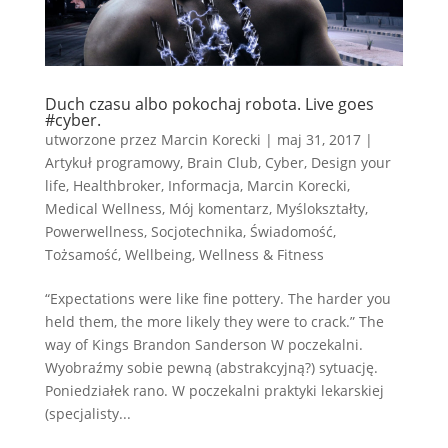
Duch czasu albo pokochaj robota. Live goes
#cyber.
utworzone przez
Marcin Korecki
|
maj 31, 2017
|
Artykuł programowy
,
Brain Club
,
Cyber
,
Design your
life
,
Healthbroker
,
Informacja
,
Marcin Korecki
,
Medical Wellness
,
Mój komentarz
,
Myślokształty
,
Powerwellness
,
Socjotechnika
,
Świadomość
,
Tożsamość
,
Wellbeing
,
Wellness & Fitness
“Expectations were like fine pottery. The harder you
held them, the more likely they were to crack.” The
way of Kings Brandon Sanderson W poczekalni.
Wyobraźmy sobie pewną (abstrakcyjną?) sytuację.
Poniedziałek rano. W poczekalni praktyki lekarskiej
(specjalisty...