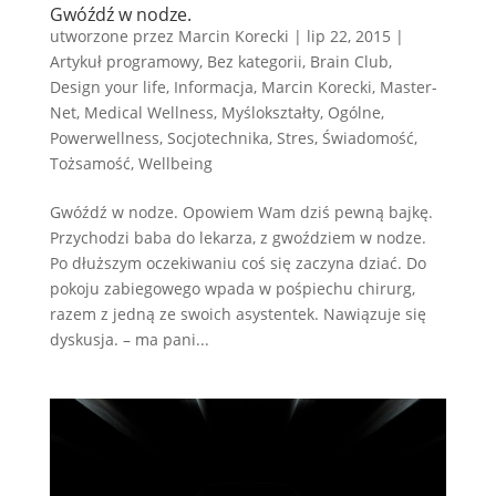
Gwóźdź w nodze.
utworzone przez
Marcin Korecki
|
lip 22, 2015
|
Artykuł programowy
,
Bez kategorii
,
Brain Club
,
Design your life
,
Informacja
,
Marcin Korecki
,
Master-
Net
,
Medical Wellness
,
Myślokształty
,
Ogólne
,
Powerwellness
,
Socjotechnika
,
Stres
,
Świadomość
,
Tożsamość
,
Wellbeing
Gwóźdź w nodze. Opowiem Wam dziś pewną bajkę.
Przychodzi baba do lekarza, z gwoździem w nodze.
Po dłuższym oczekiwaniu coś się zaczyna dziać. Do
pokoju zabiegowego wpada w pośpiechu chirurg,
razem z jedną ze swoich asystentek. Nawiązuje się
dyskusja. – ma pani...