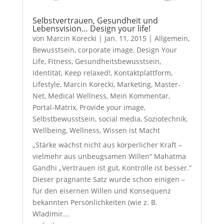
Selbstvertrauen, Gesundheit und
Lebensvision… Design your life!
von
Marcin Korecki
|
Jan. 11, 2015
|
Allgemein
,
Bewusstsein
,
corporate image
,
Design Your
Life
,
Fitness
,
Gesundheitsbewusstsein
,
Identität
,
Keep relaxed!
,
Kontaktplattform
,
Lifestyle
,
Marcin Korecki
,
Marketing
,
Master-
Net
,
Medical Wellness
,
Mein Kommentar
,
Portal-Matrix
,
Provide your image
,
Selbstbewusstsein
,
social media
,
Soziotechnik
,
Wellbeing
,
Wellness
,
Wissen ist Macht
„Stärke wächst nicht aus körperlicher Kraft –
vielmehr aus unbeugsamen Willen“ Mahatma
Gandhi „Vertrauen ist gut, Kontrolle ist besser.“
Dieser prägnante Satz wurde schon einigen –
für den eisernen Willen und Konsequenz
bekannten Persönlichkeiten (wie z. B.
Wladimir...