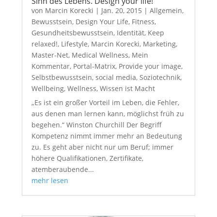
Sinn des Lebens. Design your life!
von
Marcin Korecki
|
Jan. 20, 2015
|
Allgemein
,
Bewusstsein
,
Design Your Life
,
Fitness
,
Gesundheitsbewusstsein
,
Identität
,
Keep
relaxed!
,
Lifestyle
,
Marcin Korecki
,
Marketing
,
Master-Net
,
Medical Wellness
,
Mein
Kommentar
,
Portal-Matrix
,
Provide your image
,
Selbstbewusstsein
,
social media
,
Soziotechnik
,
Wellbeing
,
Wellness
,
Wissen ist Macht
„Es ist ein großer Vorteil im Leben, die Fehler,
aus denen man lernen kann, möglichst früh zu
begehen.“ Winston Churchill Der Begriff
Kompetenz nimmt immer mehr an Bedeutung
zu. Es geht aber nicht nur um Beruf; immer
höhere Qualifikationen, Zertifikate,
atemberaubende...
mehr lesen