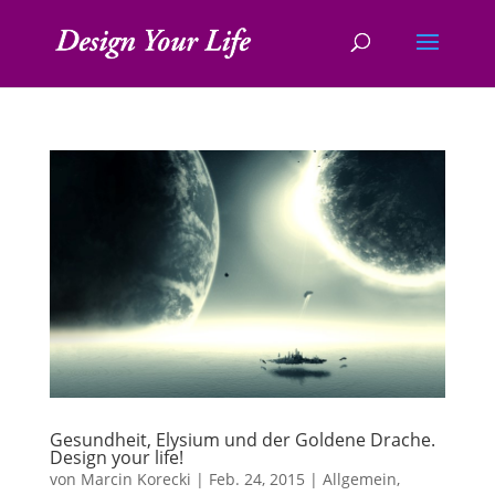
Gesundheit, Elysium und der Goldene Drache.
Design your life!
von
Marcin Korecki
|
Feb. 24, 2015
|
Allgemein
,