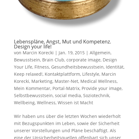
Lebenspläne, Angst, Mut und Kompetenz.
Design your life!
von
Marcin Korecki
|
Jan. 19, 2015
|
Allgemein
,
Bewusstsein
,
Brain Club
,
corporate image
,
Design
Your Life
,
Fitness
,
Gesundheitsbewusstsein
,
Identität
,
Keep relaxed!
,
Kontaktplattform
,
Lifestyle
,
Marcin
Korecki
,
Marketing
,
Master-Net
,
Medical Wellness
,
Mein Kommentar
,
Portal-Matrix
,
Provide your image
,
Selbstbewusstsein
,
social media
,
Soziotechnik
,
Wellbeing
,
Wellness
,
Wissen ist Macht
Wir haben uns über die letzten Wochen wiederholt
mit Bezugspunkten im Leben, sowie der Sicherheit
unserer Vorstellungen und Pläne beschäftigt. Als
eine der Unsicherheitsquellen offenbart sich unser